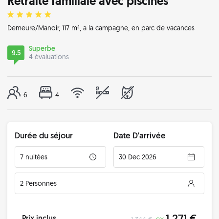
Retraite familiale avec piscines
Demeure/Manoir
, 117 m², a la campagne, en parc de vacances
Superbe
9.5
4 évaluations
6
4
Durée du séjour
Date D'arrivée
7 nuitées
30 Dec 2026
2 Personnes
1 271 €
Prix inclus